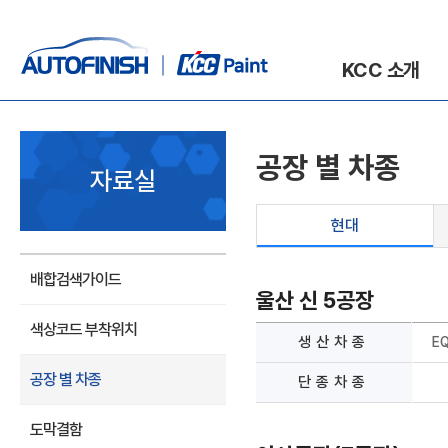
KCC 소개
공장 별 차종
자료실
현대
배합검색가이드
울산 신 5공장
색상코드 부착위치
생산차종
E
공장 별 차종
단종차종
도막결함