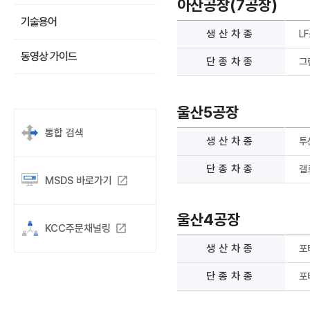
아산공장(7공장)
기술용어
생산차종
L
동영상 가이드
단종차종
그
울산5공장
통합 검색
생산차종
투
단종차종
갤
MSDS 바로가기
launch
울산4공장
KCC주문채널링
launch
생산차종
포
단종차종
포