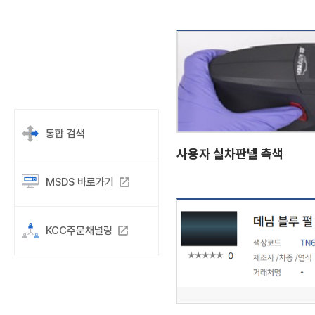
통합 검색
사용자 실차판넬 측색
MSDS 바로가기
launch
KCC주문채널링
launch